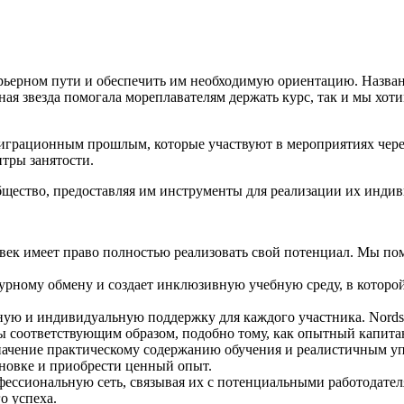
арьерном пути и обеспечить им необходимую ориентацию. Назва
рная звезда помогала мореплавателям держать курс, так и мы х
миграционным прошлым, которые участвуют в мероприятиях чер
нтры занятости.
щество, предоставляя им инструменты для реализации их индив
ек имеет право полностью реализовать свой потенциал. Мы пом
турному обмену и создает инклюзивную учебную среду, в которо
ую и индивидуальную поддержку для каждого участника. Nordst
ы соответствующим образом, подобно тому, как опытный капита
ачение практическому содержанию обучения и реалистичным у
новке и приобрести ценный опыт.
ессиональную сеть, связывая их с потенциальными работодате
о успеха.