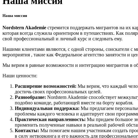
Наша миссия
Наша миссия
Nordstern Akademie
стремится поддержать мигрантов на их к
которая всегда служила ориентиром в путешествиях. Как поля
свой профессиональный и личный курс и следовать ему.
Нашими клиентами являются, с одной стороны, соискатели с 
мероприятия , такие как Федеральное агентство занятости и це
Мы верим в равные возможности и интеграцию мигрантов в об
Наши ценности:
Расширение возможностей:
Мы верим, что каждый челов
достичь своих профессиональных целей.
Разнообразие:
Nordstern Akademie способствует межкуль
подобно команде, работающей вместе на борту корабля.
Индивидуальная поддержка:
Мы предлагаем персональн
проблемы каждого человека и адаптирует свои программ
Практическая направленность:
Мы придаем большое зн
применить полученные навыки в реальной рабочей обста
Контакты:
Мы помогаем нашим участникам создать проф
в силу нетворкинга и его важность для профессиональног